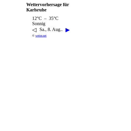
Wettervorhersage für
Karlsruhe
12°C – 35°C
Sonnig
◁
▶
Sa., 8. Aug..
©
wetter.net