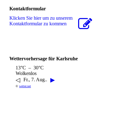
Kontaktformular
Klicken Sie hier um zu unserem
Kon­takt­for­mu­lar zu kommen
Wettervorhersage für Karlsruhe
13°C – 30°C
Wolkenlos
◁
▶
Fr., 7. Aug..
©
wetter.net