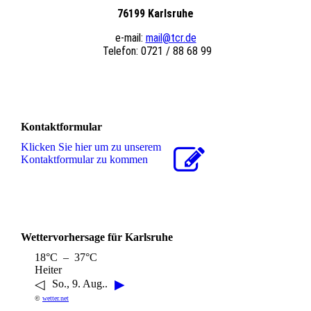
76199 Karlsruhe
e-mail:
mail@tcr.de
Telefon: 0721 / 88 68 99
Kontaktformular
Klicken Sie hier um zu unserem
Kon­takt­for­mu­lar zu kommen
Wettervorhersage für Karlsruhe
18°C – 37°C
Heiter
◁
▶
So., 9. Aug..
©
wetter.net