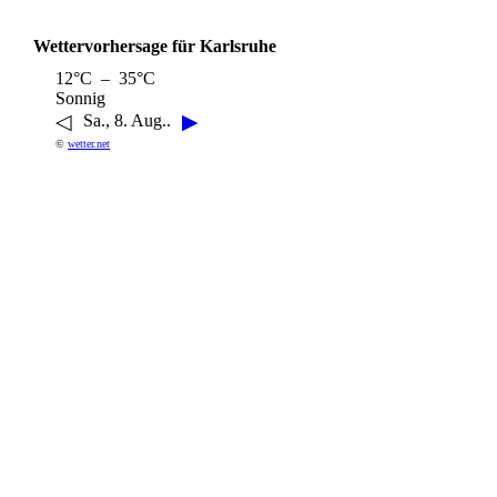
Wettervorhersage für Karlsruhe
12°C – 35°C
Sonnig
◁
▶
Sa., 8. Aug..
©
wetter.net