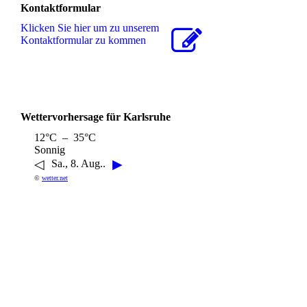
Kontaktformular
Klicken Sie hier um zu unserem
Kon­takt­for­mu­lar zu kommen
Wettervorhersage für Karlsruhe
12°C – 35°C
Sonnig
◁
▶
Sa., 8. Aug..
©
wetter.net