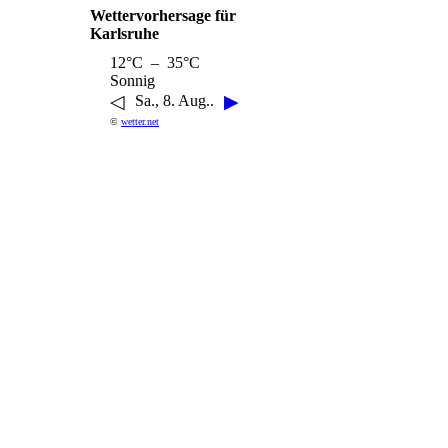
Wettervorhersage für
Karlsruhe
12°C – 35°C
Sonnig
◁
▶
Sa., 8. Aug..
©
wetter.net