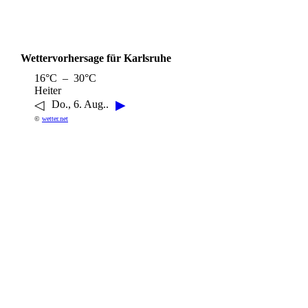
Wettervorhersage für Karlsruhe
16°C – 30°C
Heiter
◁
▶
Do., 6. Aug..
©
wetter.net